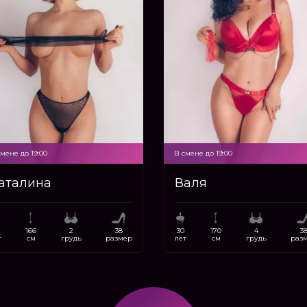
мене до 19:00
В смене до 19:00
аталина
Валя
166
2
38
30
170
4
3
т
см
грудь
размер
лет
см
грудь
раз