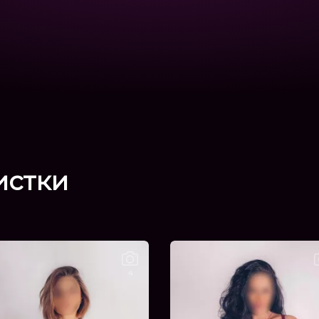
истки
4