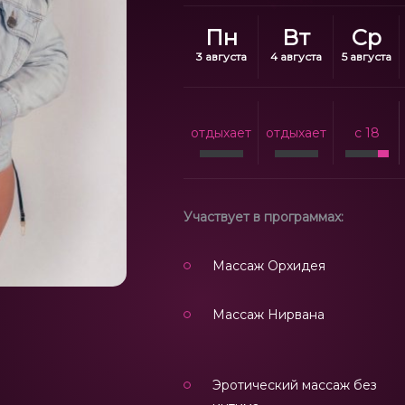
Пн
Вт
Ср
3 августа
4 августа
5 августа
отдыхает
отдыхает
c 18
Участвует в программах:
Массаж Орхидея
Массаж Нирвана
Эротический массаж без