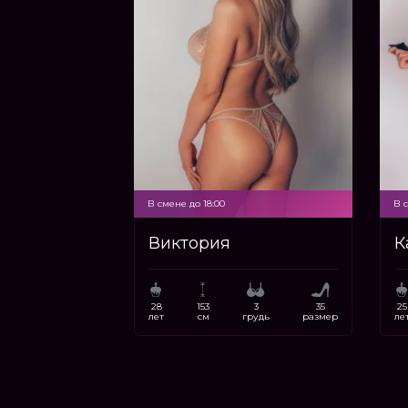
В смене до 18:00
В с
Виктория
К
28
153
3
35
25
лет
см
грудь
размер
ле