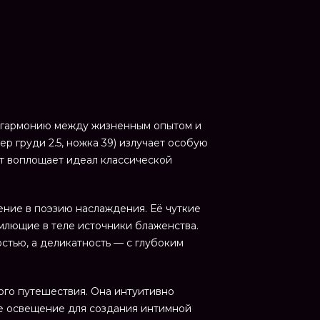
ю гармонию между жизненным опытом и
р груди 2.5, ножка 39) излучает особую
эт воплощает идеал классической
ение в поэзию наслаждения. Её чуткие
млющие в теле источники блаженства.
стью, а деликатность — с глубоким
ого путешествия. Она интуитивно
ое освещение для создания интимной