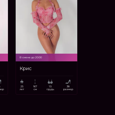
В смене до 20:00
Крис
8
25
167
1.5
38
мер
лет
см
грудь
размер