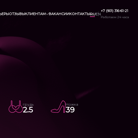
+7 (901) 316-61-21
ЬЕРЫ
ОТЗЫВЫ
КЛИЕНТАМ
ВАКАНСИИ
КОНТАКТЫ
RU
EN
Работаем 24 часа
грудь
Ножка
2.5
39