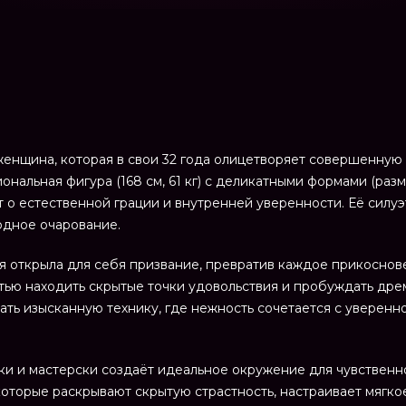
женщина, которая в свои 32 года олицетворяет совершенну
альная фигура (168 см, 61 кг) с деликатными формами (разме
т о естественной грации и внутренней уверенности. Её силу
одное очарование.
я открыла для себя призвание, превратив каждое прикоснов
ью находить скрытые точки удовольствия и пробуждать дре
ть изысканную технику, где нежность сочетается с уверенно
ки и мастерски создаёт идеальное окружение для чувственн
оторые раскрывают скрытую страстность, настраивает мягк