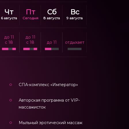
Чт
Пт
Сб
Вс
6 августа
Сегодня
8 августа
9 августа
до 11
до 11
c 18
c 18
до 11
отдыхает
СПА-комплекс «Император»
Авторская программа от VIP-
массажисток
Мыльный эротический массаж