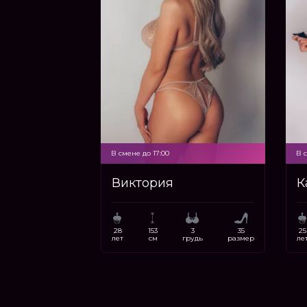
В смене до 17:00
В с
Виктория
К
28
153
3
35
25
лет
см
грудь
размер
ле