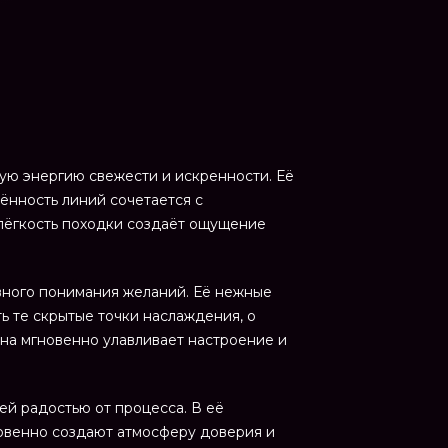
бую энергию свежести и искренности. Её
чённость линий сочетается с
лёгкость походки создаёт ощущение
ивного понимания желаний. Её нежные
ь те скрытые точки наслаждения, о
на мгновенно улавливает настроение и
й радостью от процесса. В её
новенно создают атмосферу доверия и