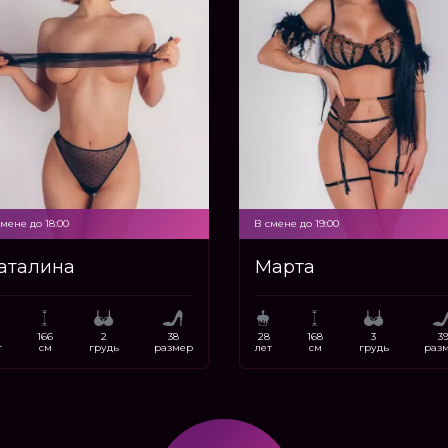
мене до 18:00
В смене до 19:00
аталина
Марта
166
2
38
28
168
3
3
т
см
грудь
размер
лет
см
грудь
раз