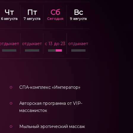
Чт
Пт
Сб
Вс
6 августа
7 августа
Сегодня
9 августа
отдыхает
отдыхает
c 13 до 23
отдыхает
СПА-комплекс «Император»
Авторская программа от VIP-
массажисток
Мыльный эротический массаж