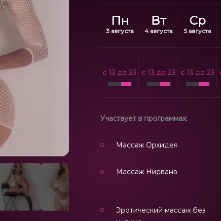
Пн
Вт
Ср
3 августа
4 августа
5 августа
c 13 до 23
c 13 до 23
c 13 до 23
Участвует в программах:
Массаж Орхидея
Массаж Нирвана
Эротический массаж без