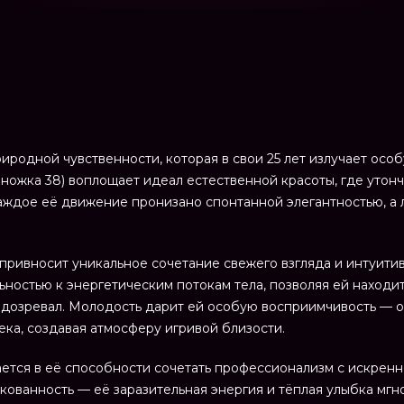
родной чувственности, которая в свои 25 лет излучает осо
, ножка 38) воплощает идеал естественной красоты, где утон
ждое её движение пронизано спонтанной элегантностью, а 
 привносит уникальное сочетание свежего взгляда и интуит
ностью к энергетическим потокам тела, позволяя ей находит
одозревал. Молодость дарит ей особую восприимчивость — о
ка, создавая атмосферу игривой близости.
тся в её способности сочетать профессионализм с искренне
скованность — её заразительная энергия и тёплая улыбка мг