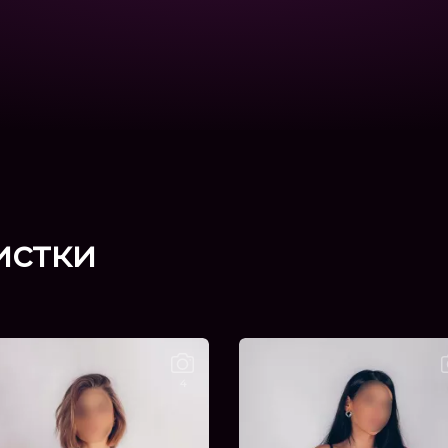
истки
4