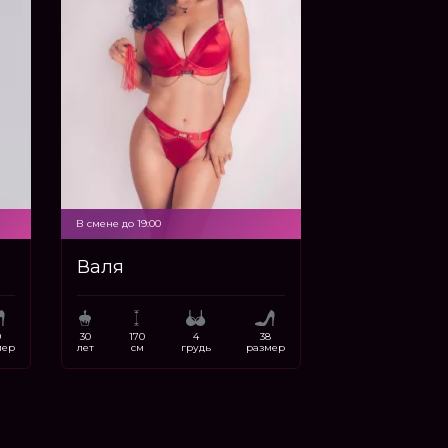
В смене до 19:00
Валя
9
30
170
4
38
мер
лет
см
грудь
размер