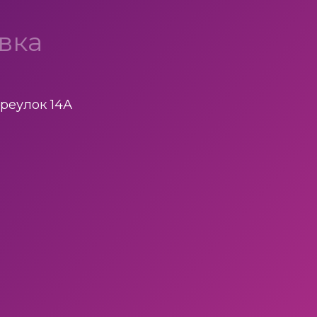
вка
реулок 14А