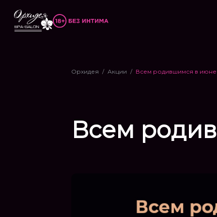
Орхидея
Акции
Всем родившимся в июне 
Всем родив